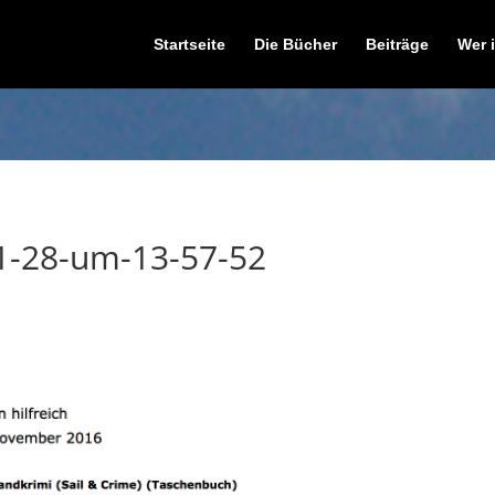
t einverstanden, dass wir Cookies verwenden.
Mehr Info
Startseite
Die Bücher
Beiträge
Wer 
11-28-um-13-57-52