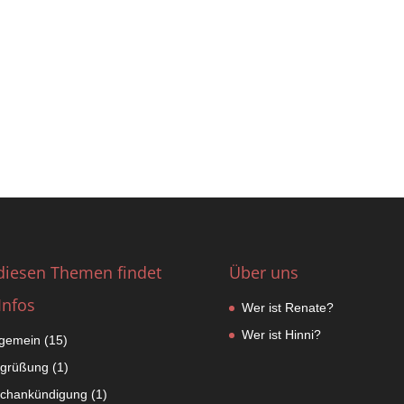
diesen Themen findet
Über uns
Infos
Wer ist Renate?
Wer ist Hinni?
lgemein
(15)
grüßung
(1)
chankündigung
(1)