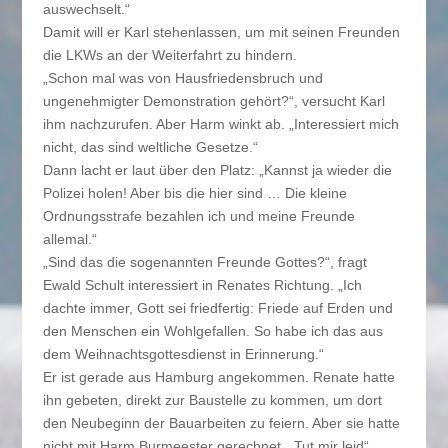
auswechselt.“
Damit will er Karl stehenlassen, um mit seinen Freunden
die LKWs an der Weiterfahrt zu hindern.
„Schon mal was von Hausfriedensbruch und
ungenehmigter Demonstration gehört?“, versucht Karl
ihm nachzurufen. Aber Harm winkt ab. „Interessiert mich
nicht, das sind weltliche Gesetze.“
Dann lacht er laut über den Platz: „Kannst ja wieder die
Polizei holen! Aber bis die hier sind … Die kleine
Ordnungsstrafe bezahlen ich und meine Freunde
allemal.“
„Sind das die sogenannten Freunde Gottes?“, fragt
Ewald Schult interessiert in Renates Richtung. „Ich
dachte immer, Gott sei friedfertig: Friede auf Erden und
den Menschen ein Wohlgefallen. So habe ich das aus
dem Weihnachtsgottesdienst in Erinnerung.“
Er ist gerade aus Hamburg angekommen. Renate hatte
ihn gebeten, direkt zur Baustelle zu kommen, um dort
den Neubeginn der Bauarbeiten zu feiern. Aber sie hatte
nicht mit Harm Burmeester gerechnet. „Tut mir leid“,