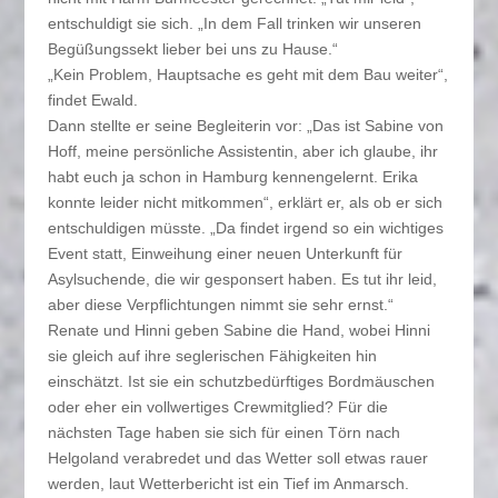
entschuldigt sie sich. „In dem Fall trinken wir unseren
Begüßungssekt lieber bei uns zu Hause.“
„Kein Problem, Hauptsache es geht mit dem Bau weiter“,
findet Ewald.
Dann stellte er seine Begleiterin vor: „Das ist Sabine von
Hoff, meine persönliche Assistentin, aber ich glaube, ihr
habt euch ja schon in Hamburg kennengelernt. Erika
konnte leider nicht mitkommen“, erklärt er, als ob er sich
entschuldigen müsste. „Da findet irgend so ein wichtiges
Event statt, Einweihung einer neuen Unterkunft für
Asylsuchende, die wir gesponsert haben. Es tut ihr leid,
aber diese Verpflichtungen nimmt sie sehr ernst.“
Renate und Hinni geben Sabine die Hand, wobei Hinni
sie gleich auf ihre seglerischen Fähigkeiten hin
einschätzt. Ist sie ein schutzbedürftiges Bordmäuschen
oder eher ein vollwertiges Crewmitglied? Für die
nächsten Tage haben sie sich für einen Törn nach
Helgoland verabredet und das Wetter soll etwas rauer
werden, laut Wetterbericht ist ein Tief im Anmarsch.