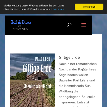
Mit der Nutzung dieser Website erklären Sie sich damit
Verstanden
einverstanden, dass wir Cookies verwenden.
Mehr Info
Giftige Erde
Nach einer romantischen
Nacht in der Kajüte ihres
Segelbootes wollen
Bauleiter Karl Eilers und
die Kommissarin Susi
Wildtfang die
nahegelegene Baustelle
inspizieren. Entsetzt