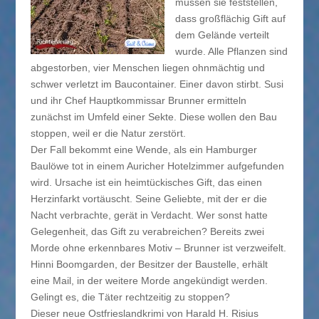
müssen sie feststellen,
dass großflächig Gift auf
dem Gelände verteilt
wurde. Alle Pflanzen sind
abgestorben, vier Menschen liegen ohnmächtig und
schwer verletzt im Baucontainer. Einer davon stirbt. Susi
und ihr Chef Hauptkommissar Brunner ermitteln
zunächst im Umfeld einer Sekte. Diese wollen den Bau
stoppen, weil er die Natur zerstört.
Der Fall bekommt eine Wende, als ein Hamburger
Baulöwe tot in einem Auricher Hotelzimmer aufgefunden
wird. Ursache ist ein heimtückisches Gift, das einen
Herzinfarkt vortäuscht. Seine Geliebte, mit der er die
Nacht verbrachte, gerät in Verdacht. Wer sonst hatte
Gelegenheit, das Gift zu verabreichen? Bereits zwei
Morde ohne erkennbares Motiv – Brunner ist verzweifelt.
Hinni Boomgarden, der Besitzer der Baustelle, erhält
eine Mail, in der weitere Morde angekündigt werden.
Gelingt es, die Täter rechtzeitig zu stoppen?
Dieser neue Ostfrieslandkrimi von Harald H. Risius