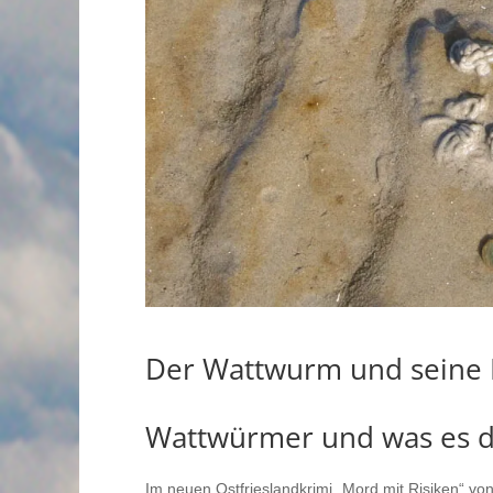
Der Wattwurm und seine 
Wattwürmer und was es da
Im neuen Ostfrieslandkrimi „Mord mit Risiken“ v