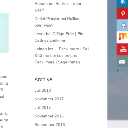
Renate
bei
Rullkes – oder
was?
Detlef Plaisier
bei
Rullkes –
oder was?
Leser
bei
Giftige Erde | Ein
Ostfrieslandkrimi
Leinen los ... Pack' mers - Sail
& Crime
bei
Leinen Los –
Pack‘ mers | Segelroman
Sand.
Archive
lzung
20
Juli 2018
aut
November 2017
Juli 2017
werk,
November 2016
 Wurm
September 2016
 5