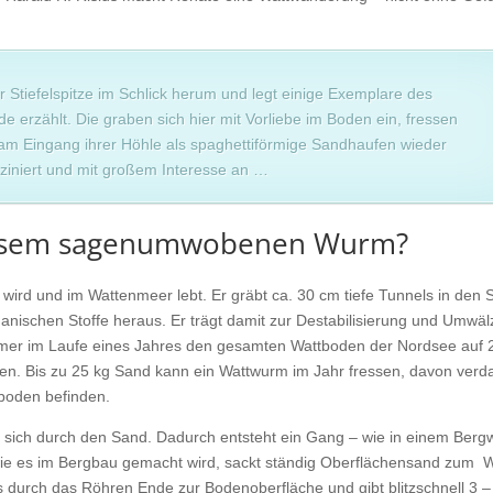
r Stiefelspitze im Schlick herum und legt einige Exemplare des
e erzählt. Die graben sich hier mit Vorliebe im Boden ein, fressen
am Eingang ihrer Höhle als spaghettiförmige Sandhaufen wieder
sziniert und mit großem Interesse an …
 diesem sagenumwobenen Wurm?
 wird und im Wattenmeer lebt. Er gräbt ca. 30 cm tiefe Tunnels in den 
organischen Stoffe heraus. Er trägt damit zur Destabilisierung und Umwä
ürmer im Laufe eines Jahres den gesamten Wattboden der Nordsee auf 
en. Bis zu 25 kg Sand kann ein Wattwurm im Jahr fressen, davon verd
tboden befinden.
r sich durch den Sand. Dadurch entsteht ein Gang – wie in einem Berg
 wie es im Bergbau gemacht wird, sackt ständig Oberflächensand zum
ts durch das Röhren Ende zur Bodenoberfläche und gibt blitzschnell 3 –