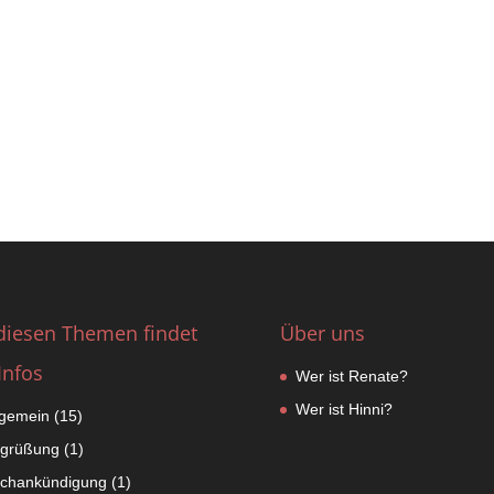
diesen Themen findet
Über uns
Infos
Wer ist Renate?
Wer ist Hinni?
lgemein
(15)
grüßung
(1)
chankündigung
(1)