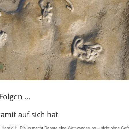
Folgen …
mit auf sich hat
on Harald H. Risius macht Renate eine Wattwanderung – nicht ohne Gef