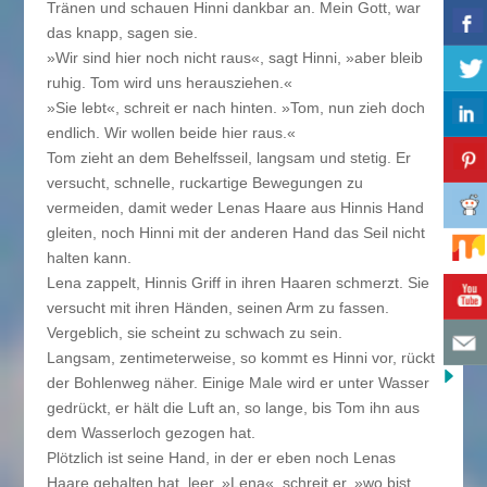
Tränen und schauen Hinni dankbar an. Mein Gott, war
das knapp, sagen sie.
»Wir sind hier noch nicht raus«, sagt Hinni, »aber bleib
ruhig. Tom wird uns herausziehen.«
»Sie lebt«, schreit er nach hinten. »Tom, nun zieh doch
endlich. Wir wollen beide hier raus.«
Tom zieht an dem Behelfsseil, langsam und stetig. Er
versucht, schnelle, ruckartige Bewegungen zu
vermeiden, damit weder Lenas Haare aus Hinnis Hand
gleiten, noch Hinni mit der anderen Hand das Seil nicht
halten kann.
Lena zappelt, Hinnis Griff in ihren Haaren schmerzt. Sie
versucht mit ihren Händen, seinen Arm zu fassen.
Vergeblich, sie scheint zu schwach zu sein.
Langsam, zentimeterweise, so kommt es Hinni vor, rückt
der Bohlenweg näher. Einige Male wird er unter Wasser
gedrückt, er hält die Luft an, so lange, bis Tom ihn aus
dem Wasserloch gezogen hat.
Plötzlich ist seine Hand, in der er eben noch Lenas
Haare gehalten hat, leer. »Lena«, schreit er, »wo bist