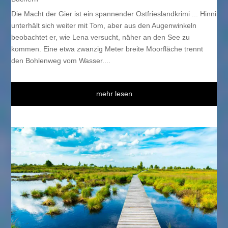
Die Macht der Gier ist ein spannender Ostfrieslandkrimi ... Hinni
unterhält sich weiter mit Tom, aber aus den Augenwinkeln
beobachtet er, wie Lena versucht, näher an den See zu
kommen. Eine etwa zwanzig Meter breite Moorfläche trennt
den Bohlenweg vom Wasser....
mehr lesen